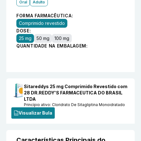
Oral
Adulto
FORMA FARMACÊUTICA:
Comprimido revestido
DOSE:
25 mg
50 mg
100 mg
QUANTIDADE NA EMBALAGEM:
Sitareddys 25 mg Comprimido Revestido com
28 DR.REDDY'S FARMACEUTICA DO BRASIL
LTDA
Princípio ativo:
Cloridrato De Sitagliptina Monoidratado
Visualizar Bula
Características Principais do