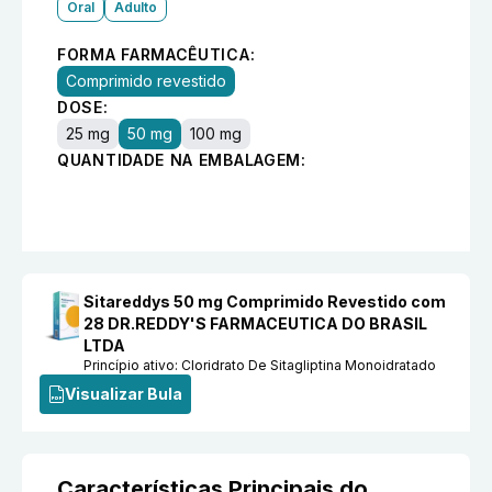
Oral
Adulto
FORMA FARMACÊUTICA:
Comprimido revestido
DOSE:
25 mg
50 mg
100 mg
QUANTIDADE NA EMBALAGEM:
Sitareddys 50 mg Comprimido Revestido com
28 DR.REDDY'S FARMACEUTICA DO BRASIL
LTDA
Princípio ativo:
Cloridrato De Sitagliptina Monoidratado
Visualizar Bula
Características Principais do