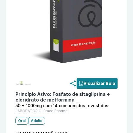
Informações detalhadas do produto
Sitglu Met 50 + 
Visualizar Bula
Princípio Ativo:
Fosfato de sitagliptina +
cloridrato de metformina
50 + 1000mg com 14 comprimidos revestidos
LABORATÓRIO:
Brace Pharma
Oral
Adulto