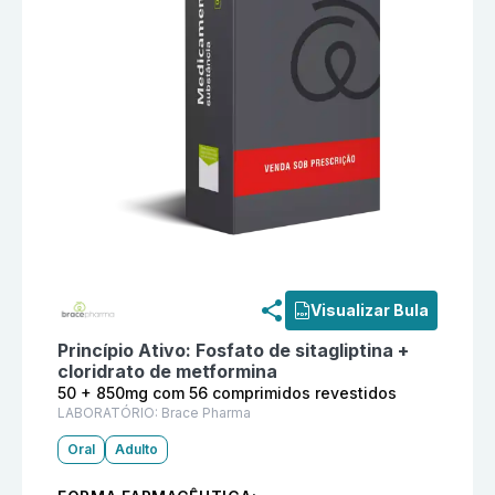
Informações detalhadas do produto
Sitglu Met 50 + 
Visualizar Bula
Princípio Ativo:
Fosfato de sitagliptina +
cloridrato de metformina
50 + 850mg com 56 comprimidos revestidos
LABORATÓRIO:
Brace Pharma
Oral
Adulto