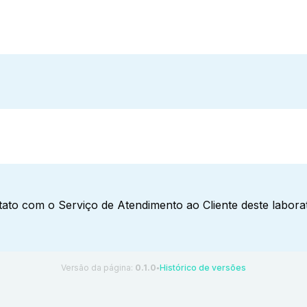
ato com o Serviço de Atendimento ao Cliente deste laborat
Versão da página:
0.1.0
Histórico de versões
●