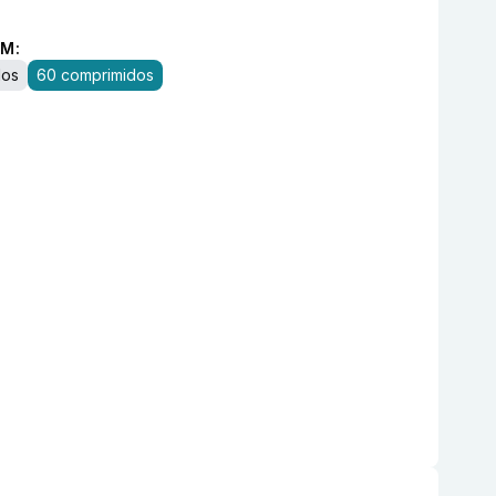
M:
dos
60 comprimidos