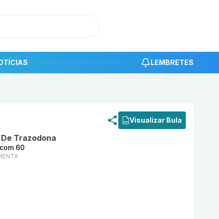
OTÍCIAS
LEMBRETES
roduto
Sonic 50 mg Comprimido Revestido com 60 EUR
Visualizar Bula
o De Trazodona
 com 60
MENTA