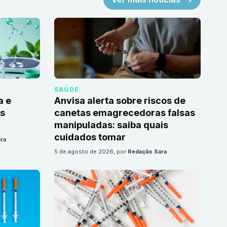
SAÚDE
a e
Anvisa alerta sobre riscos de
as
canetas emagrecedoras falsas
manipuladas: saiba quais
cuidados tomar
ra
5 de agosto de 2026
, por
Redação Sara