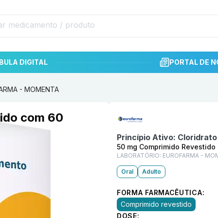
BULA DIGITAL
PORTAL DE N
OFARMA - MOMENTA
Informações detalhadas do p
ido com 60
Princípio Ativo:
Cloridrat
50 mg Comprimido Revestido
LABORATÓRIO:
EUROFARMA - MO
Oral
Adulto
FORMA FARMACÊUTICA:
Comprimido revestido
DOSE: