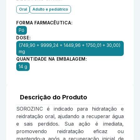
Oral
Adulto e pediátrico
FORMA FARMACÊUTICA:
Pó
DOSE:
(749,90 + 9999,24 + 1449,96 + 1750,01 + 30,00)
mg
QUANTIDADE NA EMBALAGEM:
14 g
Descrição do Produto
SOROZINC é indicado para hidratação e
reidratação oral, ajudando a recuperar água
e sais perdidos. Sua ação é imediata,
promovendo reidratação eficaz ou
mantendo-a após a recuperação inicial de