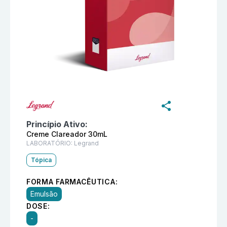
Informações detalhadas do produto
Suavicid Creme C
Princípio Ativo:
Creme Clareador 30mL
LABORATÓRIO:
Legrand
Tópica
FORMA FARMACÊUTICA:
Emulsão
DOSE:
-