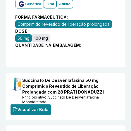
Genérico
Oral
Adulto
FORMA FARMACÊUTICA:
Comprimido revestido de liberação prolongada
DOSE:
50 mg
100 mg
QUANTIDADE NA EMBALAGEM:
Succinato De Desvenlafaxina 50 mg
Comprimido Revestido de Liberação
Prolongada com 28 PRATI DONADUZZI
Princípio ativo:
Succinato De Desvenlafaxina
Monoidratado
Visualizar Bula