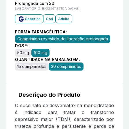
Prolongada com 30
LABORATÓRIO:
BIOSINTETICA (ACHE)
Genérico
Oral
Adulto
FORMA FARMACÊUTICA:
Comprimido revestido de liberação prolongada
DOSE:
50 mg
100 mg
QUANTIDADE NA EMBALAGEM:
15 comprimidos
30 comprimidos
Descrição do Produto
O succinato de desvenlafaxina monoidratado
é indicado para tratar o transtorno
depressivo maior (TDM), caracterizado por
tristeza profunda e persistente e perda de