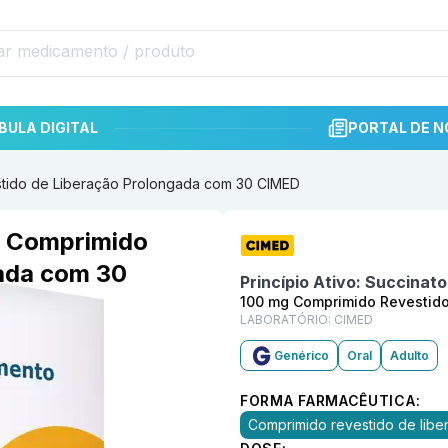
BULA DIGITAL
PORTAL DE N
stido de Liberação Prolongada com 30 CIMED
Informações detalhadas do p
g Comprimido
gada com 30
Princípio Ativo:
Succinato
100 mg Comprimido Revestido
LABORATÓRIO:
CIMED
Genérico
Oral
Adulto
FORMA FARMACÊUTICA:
Comprimido revestido de lib