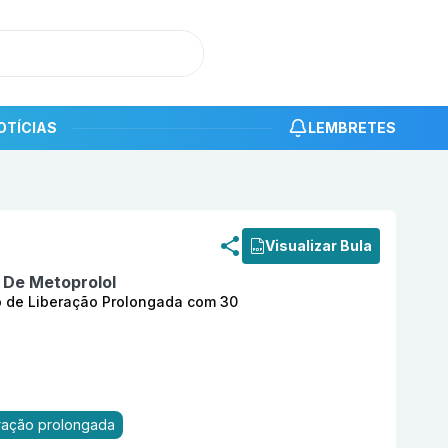
OTÍCIAS
LEMBRETES
roduto
Succinato De Metoprolol 100 mg Comprimido Reves
Visualizar Bula
 De Metoprolol
 de Liberação Prolongada com 30
eração prolongada