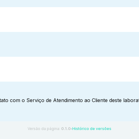
ato com o Serviço de Atendimento ao Cliente deste laborat
Versão da página:
0.1.0
Histórico de versões
●