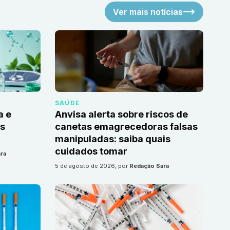
Ver mais notícias
SAÚDE
a e
Anvisa alerta sobre riscos de
as
canetas emagrecedoras falsas
manipuladas: saiba quais
cuidados tomar
ra
5 de agosto de 2026
, por
Redação Sara