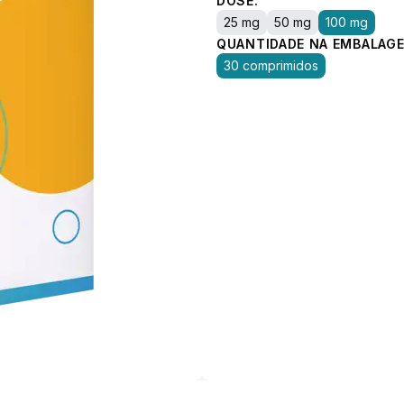
DOSE:
25 mg
50 mg
100 mg
QUANTIDADE NA EMBALAGE
30 comprimidos