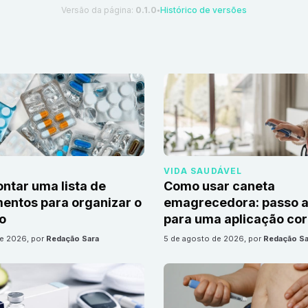
Versão da página:
0.1.0
Histórico de versões
●
VIDA SAUDÁVEL
tar uma lista de
Como usar caneta
ntos para organizar o
emagrecedora: passo a
io
para uma aplicação cor
de 2026
, por
Redação Sara
5 de agosto de 2026
, por
Redação Sa