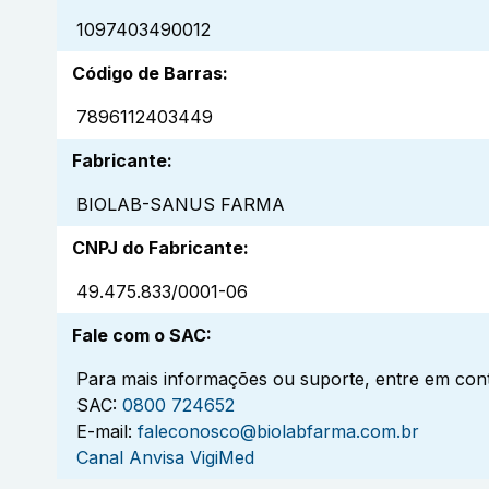
1097403490012
Código de Barras
:
7896112403449
Fabricante
:
BIOLAB-SANUS FARMA
CNPJ do Fabricante
:
49.475.833/0001-06
Fale com o SAC
:
Para mais informações ou suporte, entre em cont
SAC:
0800 724652
E-mail:
faleconosco@biolabfarma.com.br
Canal Anvisa VigiMed