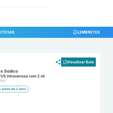
OTÍCIAS
LEMBRETES
roduto
Sug 100 mg/ml Solução INJ/DIL INFUS Intravenos
Visualizar Bula
x Sódico
FUS Intravenosa com 2 ml
RMA
o acima de 2 anos