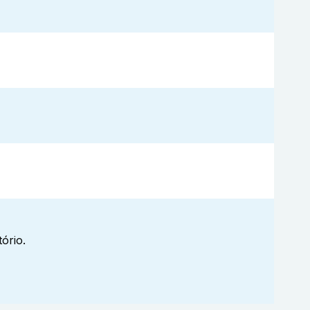
ório.