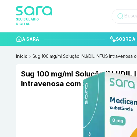
SEU BULÁRIO
DIGITAL
A SARA
SOBRE A 
Início
Sug 100 mg/ml Solução INJ/DIL INFUS Intravenosa
Sug 100 mg/ml Solução INJ/DIL
Intravenosa com 2 ml BIOLAB