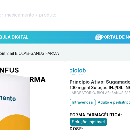
BULA DIGITAL
PORTAL DE N
 com 2 ml BIOLAB-SANUS FARMA
Informações detalhadas do p
 INFUS
-SANUS FARMA
Princípio Ativo:
Sugamade
100 mg/ml Solução INJ/DIL IN
LABORATÓRIO:
BIOLAB-SANUS FA
Intravenosa
Adulto e pediátric
FORMA FARMACÊUTICA:
Solução injetável
DOSE: