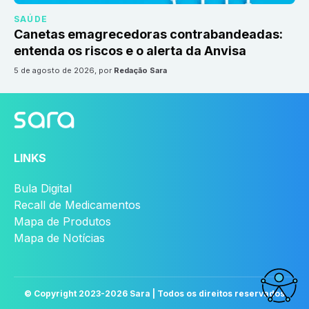
SAÚDE
Canetas emagrecedoras contrabandeadas:
entenda os riscos e o alerta da Anvisa
5 de agosto de 2026
, por
Redação Sara
LINKS
Bula Digital
Recall de Medicamentos
Mapa de Produtos
Mapa de Notícias
© Copyright 2023-
2026
Sara | Todos os direitos reservados