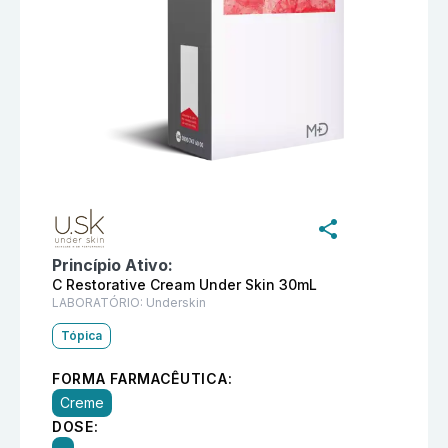
Informações detalhadas do produto
Super C Restorat
Princípio Ativo:
C Restorative Cream Under Skin 30mL
LABORATÓRIO:
Underskin
Tópica
FORMA FARMACÊUTICA:
Creme
DOSE: