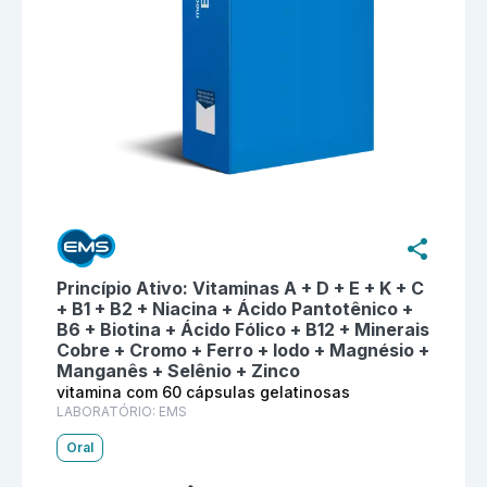
Informações detalhadas do produto
Suplevit mulher v
Princípio Ativo:
Vitaminas A + D + E + K + C
+ B1 + B2 + Niacina + Ácido Pantotênico +
B6 + Biotina + Ácido Fólico + B12 + Minerais
Cobre + Cromo + Ferro + Iodo + Magnésio +
Manganês + Selênio + Zinco
vitamina com 60 cápsulas gelatinosas
LABORATÓRIO:
EMS
Oral