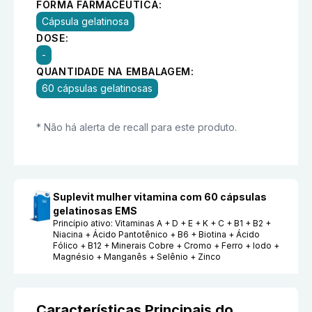
FORMA FARMACÊUTICA:
Cápsula gelatinosa
DOSE:
-
QUANTIDADE NA EMBALAGEM:
60 cápsulas gelatinosas
* Não há alerta de recall para este produto.
Suplevit mulher vitamina com 60 cápsulas
gelatinosas EMS
Princípio ativo:
Vitaminas A + D + E + K + C + B1 + B2 +
Niacina + Ácido Pantotênico + B6 + Biotina + Ácido
Fólico + B12 + Minerais Cobre + Cromo + Ferro + Iodo +
Magnésio + Manganês + Selênio + Zinco
Características Principais do