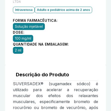
LTDA
Intravenosa
Adulto e pediátrico acima de 2 anos
FORMA FARMACÊUTICA:
Solução injetável
DOSE:
100 mg/ml
QUANTIDADE NA EMBALAGEM:
2 ml
Descrição do Produto
SUVERSADEX® (sugamadex sódico) é
utilizado para acelerar a recuperação
muscular dos efeitos dos relaxantes
musculares, especificamente brometo de
rocurônio ou brometo de vecurônio, após