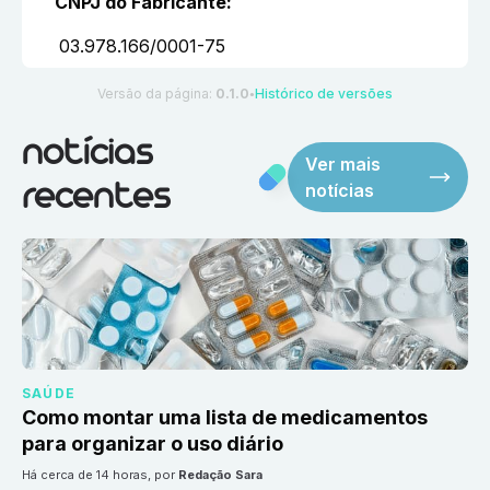
CNPJ do Fabricante
:
03.978.166/0001-75
Versão da página:
0.1.0
Histórico de versões
●
notícias
Ver mais
notícias
recentes
SAÚDE
Como montar uma lista de medicamentos
para organizar o uso diário
há cerca de 14 horas
, por
Redação Sara