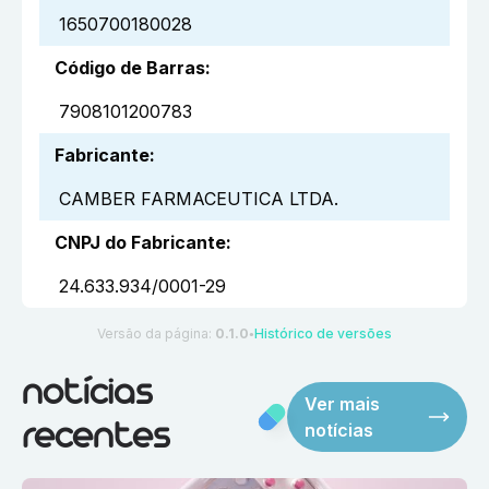
1650700180028
Código de Barras
:
7908101200783
Fabricante
:
CAMBER FARMACEUTICA LTDA.
CNPJ do Fabricante
:
24.633.934/0001-29
Versão da página:
0.1.0
Histórico de versões
●
notícias
Ver mais
notícias
recentes