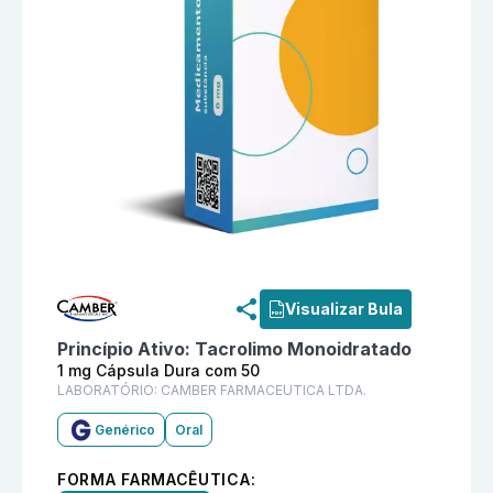
Informações detalhadas do produto
Tacrolimo Monoi
Visualizar Bula
Princípio Ativo:
Tacrolimo Monoidratado
1 mg Cápsula Dura com 50
LABORATÓRIO:
CAMBER FARMACEUTICA LTDA.
Genérico
Oral
FORMA FARMACÊUTICA: