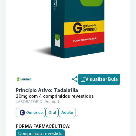
Informações detalhadas do produto
Tadalafila 20mg 
Visualizar Bula
Princípio Ativo:
Tadalafila
20mg com 4 comprimidos revestidos
LABORATÓRIO:
Germed
Genérico
Oral
Adulto
FORMA FARMACÊUTICA:
Comprimido revestido