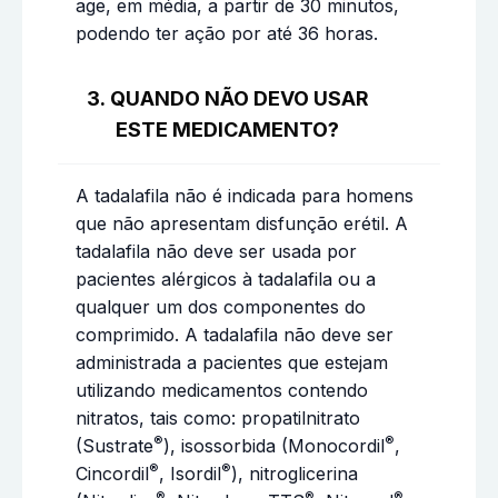
age, em média, a partir de 30 minutos,
podendo ter ação por até 36 horas.
3. QUANDO NÃO DEVO USAR
ESTE MEDICAMENTO?
A tadalafila não é indicada para homens
que não apresentam disfunção erétil. A
tadalafila não deve ser usada por
pacientes alérgicos à tadalafila ou a
qualquer um dos componentes do
comprimido. A tadalafila não deve ser
administrada a pacientes que estejam
utilizando medicamentos contendo
nitratos, tais como: propatilnitrato
®
®
(Sustrate
), isossorbida (Monocordil
,
®
®
Cincordil
, Isordil
), nitroglicerina
®
®
®