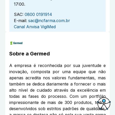
17:00.
SAC:
0800 0191914
E-mail:
sac@ncfarma.com.br
Canal Anvisa VigiMed
Sobre a
Germed
A empresa é reconhecida por sua juventude e
inovação, composta por uma equipe que não
apenas acredita nos valores fundamentais, mas
também se dedica diariamente a fornecer o mais
alto nível de cuidado através da excelência em
todas as fases do processo. Com um portfólio
impressionante de mais de 300 produtos, todos
desenvolvidos sob estritos padrões de qualidade,
Acessi
a marca se destaca não só pela sua vasta gama