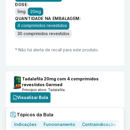
DOSE:
5mg
20mg
QUANTIDADE NA EMBALAGEM:
4 comprimidos revestidos
30 comprimidos revestidos
* Não há alerta de recall para este produto.
Tadalafila 20mg com 4 comprimidos
revestidos Germed
Princípio ativo:
Tadalafila
Visualizar Bula
Tópicos da Bula
Indicações
Funcionamento
Contraindicação
Adv