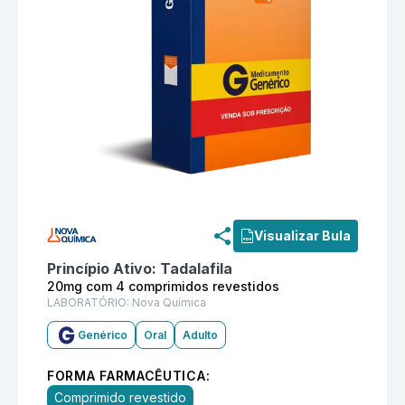
Informações detalhadas do produto
Tadalafila 20mg 
Visualizar Bula
Princípio Ativo:
Tadalafila
20mg com 4 comprimidos revestidos
LABORATÓRIO:
Nova Química
Genérico
Oral
Adulto
FORMA FARMACÊUTICA:
Comprimido revestido