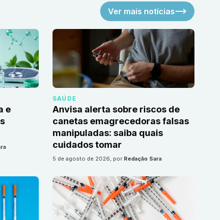
Ver mais notícias
SAÚDE
a e
Anvisa alerta sobre riscos de
as
canetas emagrecedoras falsas
manipuladas: saiba quais
cuidados tomar
ra
5 de agosto de 2026
, por
Redação Sara