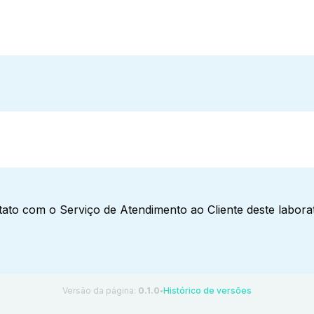
ato com o Serviço de Atendimento ao Cliente deste laborat
Versão da página:
0.1.0
Histórico de versões
●