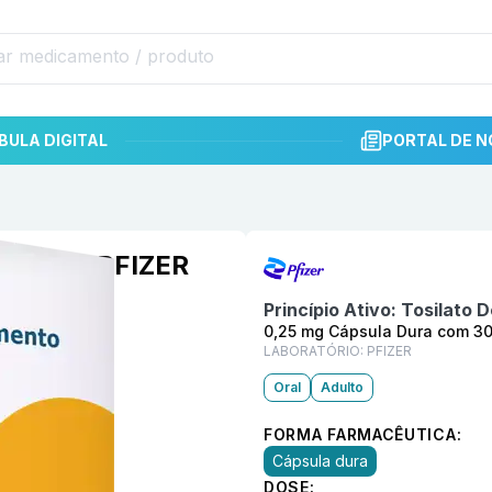
BULA DIGITAL
PORTAL DE N
Informações detalhadas do p
 com 30 PFIZER
Princípio Ativo:
Tosilato 
0,25 mg Cápsula Dura com 3
LABORATÓRIO:
PFIZER
Oral
Adulto
FORMA FARMACÊUTICA:
Cápsula dura
DOSE: