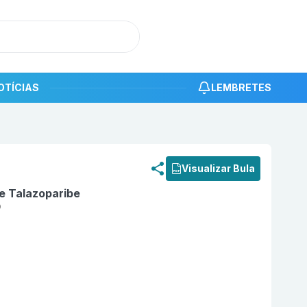
OTÍCIAS
LEMBRETES
roduto
Talzenna 0,25 mg Cápsula Dura com 30 PFIZER
Visualizar Bula
De Talazoparibe
0