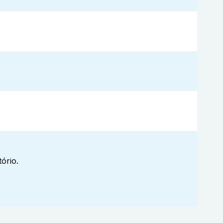
ório.