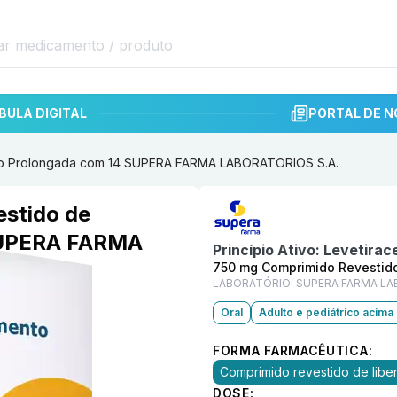
BULA DIGITAL
PORTAL DE N
ão Prolongada com 14 SUPERA FARMA LABORATORIOS S.A.
Informações detalhadas do p
stido de
SUPERA FARMA
Princípio Ativo:
Levetirac
750 mg Comprimido Revestido
LABORATÓRIO:
SUPERA FARMA LA
Oral
Adulto e pediátrico acima
FORMA FARMACÊUTICA:
Comprimido revestido de lib
DOSE: