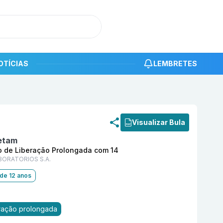
OTÍCIAS
LEMBRETES
roduto
Tam Xr 750 mg Comprimido Revestido de Liberaç
Visualizar Bula
etam
 de Liberação Prolongada com 14
BORATORIOS S.A.
 de 12 anos
eração prolongada