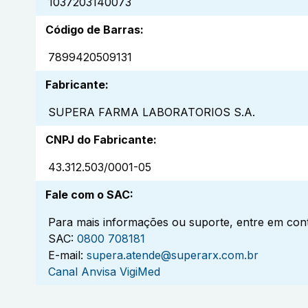
1037203140073
Código de Barras
:
7899420509131
Fabricante
:
SUPERA FARMA LABORATORIOS S.A.
CNPJ do Fabricante
:
43.312.503/0001-05
Fale com o SAC
:
Para mais informações ou suporte, entre em cont
SAC:
0800 708181
E-mail:
supera.atende@superarx.com.br
Canal Anvisa VigiMed