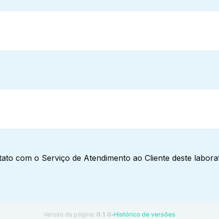
ato com o Serviço de Atendimento ao Cliente deste laborat
Versão da página:
0.1.0
Histórico de versões
●