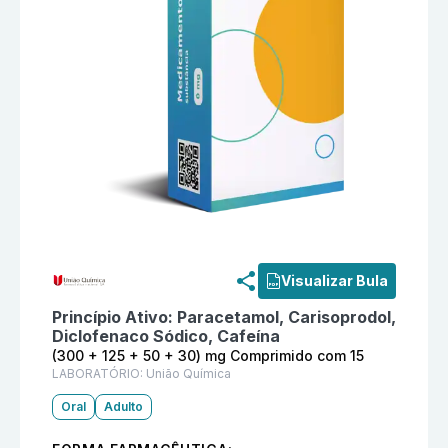
Informações detalhadas do produto
Tandriflan (300 
Visualizar Bula
Princípio Ativo:
Paracetamol, Carisoprodol,
Diclofenaco Sódico, Cafeína
(300 + 125 + 50 + 30) mg Comprimido com 15
LABORATÓRIO:
União Química
Oral
Adulto