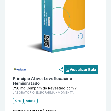
Informações detalhadas do produto
Tavok 750 mg C
Visualizar Bula
Princípio Ativo:
Levofloxacino
Hemiidratado
750 mg Comprimido Revestido com 7
LABORATÓRIO:
EUROFARMA - MOMENTA
Oral
Adulto