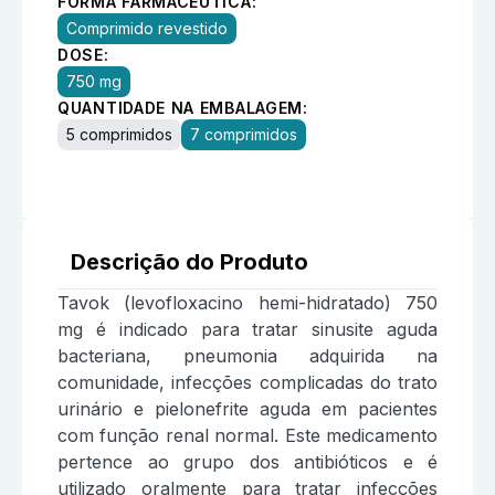
FORMA FARMACÊUTICA:
Comprimido revestido
DOSE:
750 mg
QUANTIDADE NA EMBALAGEM:
5 comprimidos
7 comprimidos
Descrição do Produto
Tavok (levofloxacino hemi-hidratado) 750
mg é indicado para tratar sinusite aguda
bacteriana, pneumonia adquirida na
comunidade, infecções complicadas do trato
urinário e pielonefrite aguda em pacientes
com função renal normal. Este medicamento
pertence ao grupo dos antibióticos e é
utilizado oralmente para tratar infecções