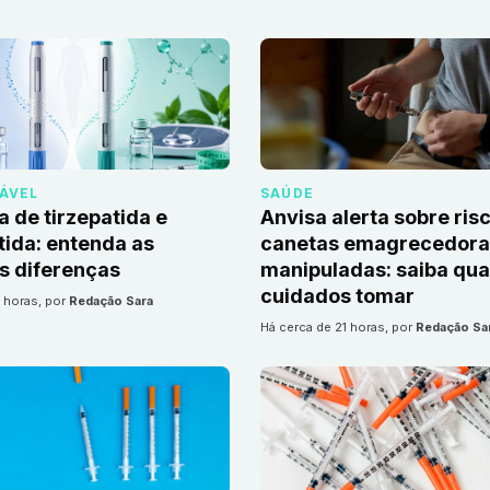
DÁVEL
SAÚDE
a de tirzepatida e
Anvisa alerta sobre ris
ida: entenda as
canetas emagrecedoras
is diferenças
manipuladas: saiba qua
cuidados tomar
1 horas
, por
Redação Sara
há cerca de 21 horas
, por
Redação Sa