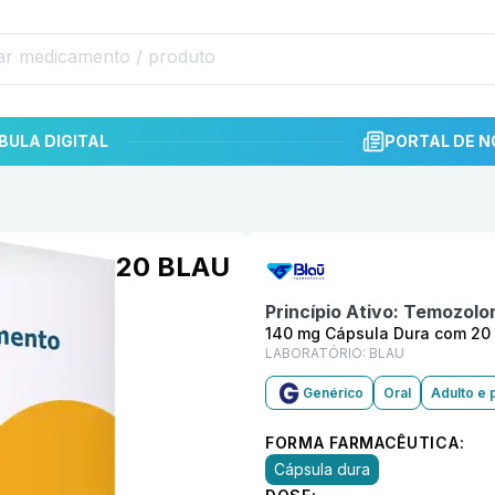
BULA DIGITAL
PORTAL DE N
Informações detalhadas do p
Dura com 20 BLAU
Princípio Ativo:
Temozolo
140 mg Cápsula Dura com 20
LABORATÓRIO:
BLAU
Genérico
Oral
Adulto e 
FORMA FARMACÊUTICA:
Cápsula dura