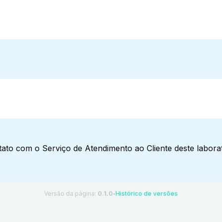
ato com o Serviço de Atendimento ao Cliente deste laborat
Versão da página:
0.1.0
Histórico de versões
●