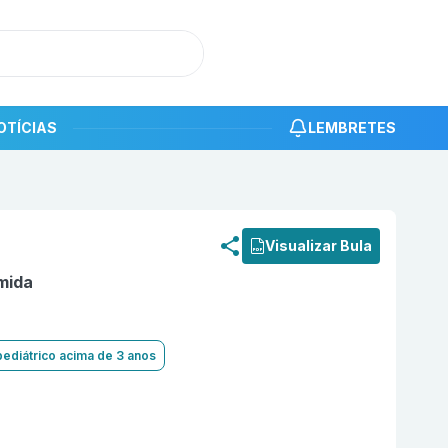
OTÍCIAS
LEMBRETES
roduto
Temozolomida 140 mg Cápsula Dura com 20 BLAU
Visualizar Bula
mida
pediátrico acima de 3 anos