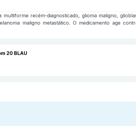
a multiforme recém-diagnosticado, glioma maligno, gliob
elanoma maligno metastático. O medicamento age contra
om 20 BLAU