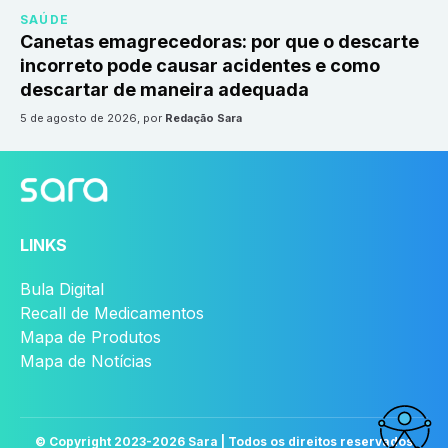
SAÚDE
Canetas emagrecedoras: por que o descarte
incorreto pode causar acidentes e como
descartar de maneira adequada
5 de agosto de 2026
, por
Redação Sara
LINKS
Bula Digital
Recall de Medicamentos
Mapa de Produtos
Mapa de Notícias
© Copyright 2023-
2026
Sara | Todos os direitos reservados