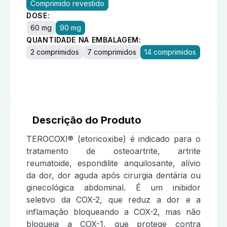
Comprimido revestido
DOSE:
60 mg
90 mg
QUANTIDADE NA EMBALAGEM:
2 comprimidos
7 comprimidos
14 comprimidos
Descrição do Produto
TEROCOXI® (etoricoxibe) é indicado para o
tratamento de osteoartrite, artrite
reumatoide, espondilite anquilosante, alívio
da dor, dor aguda após cirurgia dentária ou
ginecológica abdominal. É um inibidor
seletivo da COX-2, que reduz a dor e a
inflamação bloqueando a COX-2, mas não
bloqueia a COX-1, que protege contra