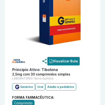
Informações detalhadas do produto
Tibolona 2,5mg c
Visualizar Bula
Princípio Ativo:
Tibolona
2,5mg com 30 comprimidos simples
LABORATÓRIO:
Nova Química
Genérico
Oral
Adulto e pediátrico
FORMA FARMACÊUTICA:
Comprimido