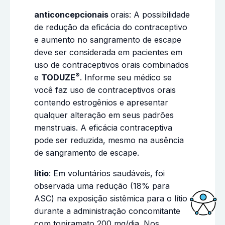
anticoncepcionais
orais: A possibilidade
de redução da eficácia do contraceptivo
e aumento no sangramento de escape
deve ser considerada em pacientes em
uso de contraceptivos orais combinados
®
e
TODUZE
. Informe seu médico se
você faz uso de contraceptivos orais
contendo estrogênios e apresentar
qualquer alteração em seus padrões
menstruais. A eficácia contraceptiva
pode ser reduzida, mesmo na ausência
de sangramento de escape.
lítio
: Em voluntários saudáveis, foi
observada uma redução (18% para
ASC) na exposição sistêmica para o lítio
durante a administração concomitante
Acessi
com topiramato 200 mg/dia. Nos