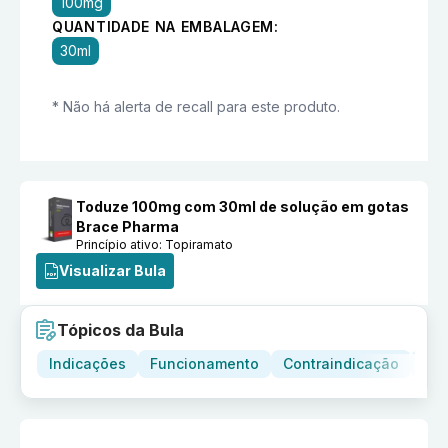
100mg
QUANTIDADE NA EMBALAGEM:
30ml
* Não há alerta de recall para este produto.
Toduze 100mg com 30ml de solução em gotas
Brace Pharma
Princípio ativo:
Topiramato
Visualizar Bula
Tópicos da Bula
Indicações
Funcionamento
Contraindicação
Adv