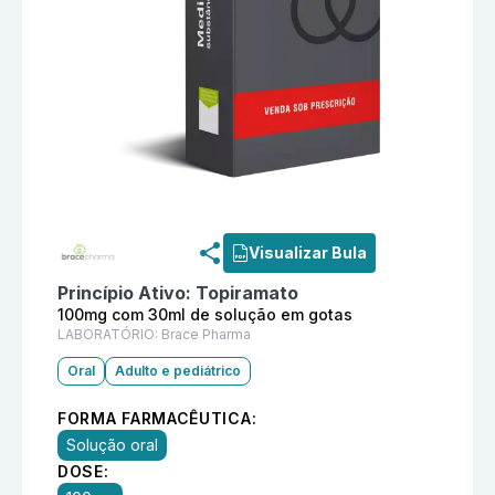
Informações detalhadas do produto
Toduze 100mg co
Visualizar Bula
Princípio Ativo:
Topiramato
100mg com 30ml de solução em gotas
LABORATÓRIO:
Brace Pharma
Oral
Adulto e pediátrico
FORMA FARMACÊUTICA:
Solução oral
DOSE: