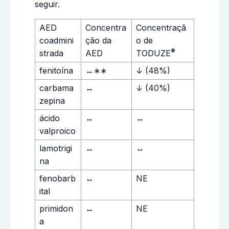
seguir.
AED
Concentra
Concentraçã
coadmini
ção da
o de
®
strada
AED
TODUZE
fenitoína
↔∗∗
↓ (48%)
carbama
↔
↓ (40%)
zepina
ácido
↔
↔
valproico
lamotrigi
↔
↔
na
fenobarb
↔
NE
ital
primidon
↔
NE
a