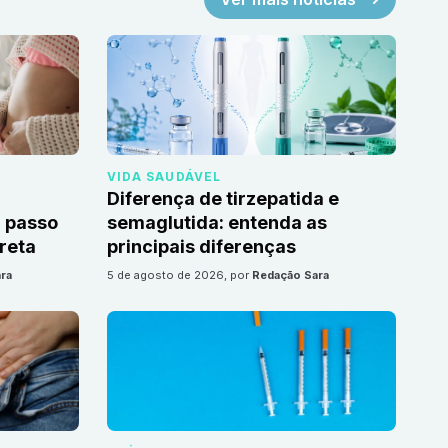
VIDA SAUDÁVEL
Diferença de tirzepatida e
 passo
semaglutida: entenda as
reta
principais diferenças
ra
5 de agosto de 2026
, por
Redação Sara