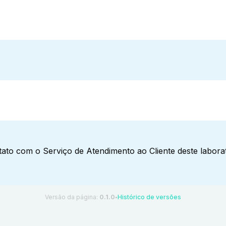
ato com o Serviço de Atendimento ao Cliente deste laborat
Versão da página:
0.1.0
Histórico de versões
●