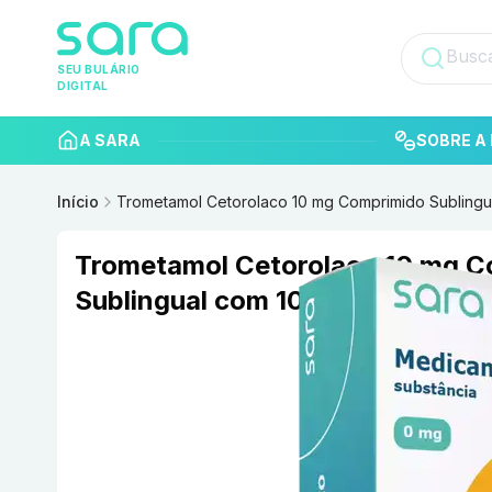
SEU BULÁRIO
DIGITAL
A SARA
SOBRE A 
Início
Trometamol Cetorolaco 10 mg Comprimido Sublin
Trometamol Cetorolaco 10 mg 
Sublingual com 10 EUROFARM