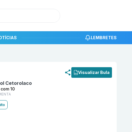
OTÍCIAS
LEMBRETES
roduto
Trometamol Cetorolaco 10 mg Comprimido Subli
Visualizar Bula
l Cetorolaco
 com 10
MENTA
lto