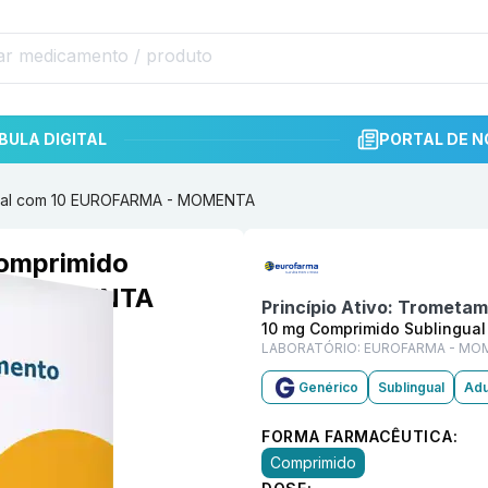
BULA DIGITAL
PORTAL DE N
gual com 10 EUROFARMA - MOMENTA
Informações detalhadas do p
Comprimido
A - MOMENTA
Princípio Ativo:
Trometamo
10 mg Comprimido Sublingual
LABORATÓRIO:
EUROFARMA - MO
Genérico
Sublingual
Adu
FORMA FARMACÊUTICA:
Comprimido