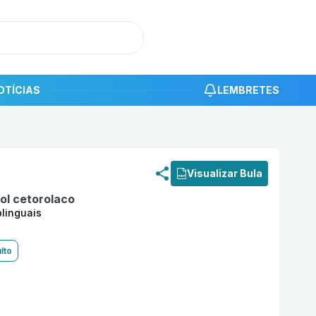
OTÍCIAS
LEMBRETES
roduto
Trometamol cetorolaco 10mg com 10 comprimidos s
Visualizar Bula
l cetorolaco
linguais
lto