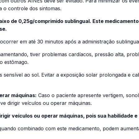
m outros AINEs deve ser evitado. Para minimizar os event
 o controle dos sintomas.
baixo de 0,25g/comprimido sublingual. Este medicament
se.
 ocorrer em até 30 minutos após a administração sublingua
amentando, tiver problemas cardíacos, pressão alta, probl
no estômago.
 sensível ao sol. Evitar a exposição solar prolongada e c
perar máquinas:
Caso o paciente apresente vertigem, sonolê
e dirigir veículos ou operar máquinas.
rigir veículos ou operar máquinas, pois sua habilidade 
te quando combinado com este medicamento, podem aument