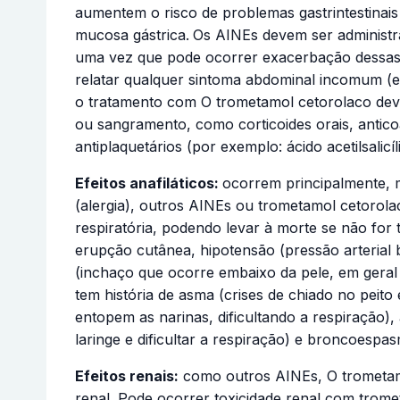
aumentem o risco de problemas gastrintestinais 
mucosa gástrica.
Os AINEs devem ser administra
uma vez que pode ocorrer exacerbação dessas d
relatar qualquer sintoma abdominal incomum (es
o tratamento com O trometamol cetorolaco dev
ou sangramento, como corticoides orais, anticoa
antiplaquetários (por exemplo: ácido acetilsalicí
Efeitos anafiláticos:
ocorrem principalmente, ma
(alergia), outros AINEs ou trometamol cetorolac
respiratória, podendo levar à morte se não for
erupção cutânea, hipotensão (pressão arterial 
(inchaço que ocorre embaixo da pele, em geral
tem história de asma (crises de chiado no peito
entopem as narinas, dificultando a respiração
laringe e dificultar a respiração) e broncoespa
Efeitos renais:
como outros AINEs, O trometamo
renal. Pode ocorrer toxicidade renal com trom