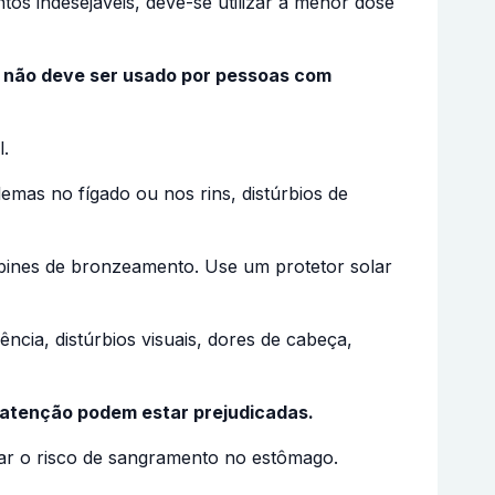
os indesejáveis, deve-se utilizar a menor dose
o não deve ser usado por pessoas com
l.
emas no fígado ou nos rins, distúrbios de
abines de bronzeamento. Use um protetor solar
ncia, distúrbios visuais, dores de cabeça,
e atenção podem estar prejudicadas.
ar o risco de sangramento no estômago.