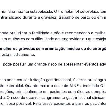
humana não foi estabelecida. O trometamol cetorolaco tem
ontraindicado durante a gravidez, trabalho de parto ou em
pode prejudicar a fertilidade e não é recomendado a mulher
em mulheres com dificuldade em engravidar ou que estejam 
 mulheres grávidas sem orientação médica ou do cirurgi
do este medicamento.
, pode possuir um grande risco de apresentar eventos adv
aco
pode causar irritação gastrintestinal, úlceras ou sang
não esteroidal. Quanto maior a dose de AINEs, incluindo O 
cerações, principalmente em pacientes com úlceras compl
dia. O risco de ocorrer sangramento gastrintestinal clinic
nor dose possível. Para esses pacientes e para os pacien