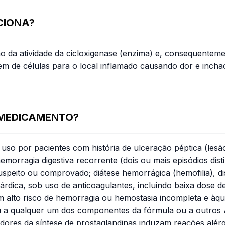
CIONA?
ão da atividade da cicloxigenase (enzima) e, consequenteme
 de células para o local inflamado causando dor e incha
 MEDICAMENTO?
uso por pacientes com história de ulceração péptica (lesã
emorragia digestiva recorrente (dois ou mais episódios di
peito ou comprovado; diátese hemorrágica (hemofilia), di
cárdica, sob uso de anticoagulantes, incluindo baixa dose 
m alto risco de hemorragia ou hemostasia incompleta e àq
u a qualquer um dos componentes da fórmula ou a outros A
ibidores da síntese de prostaglandinas induzam reações alér