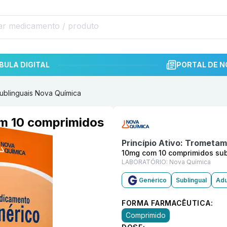
BULA DIGITAL
PORTAL DE N
ublinguais Nova Química
Informações detalhadas do p
m 10 comprimidos
Princípio Ativo:
Trometamo
10mg com 10 comprimidos sub
LABORATÓRIO:
Nova Química
Genérico
Sublingual
Adu
FORMA FARMACÊUTICA:
Comprimido