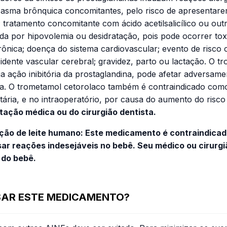
 asma brônquica concomitantes, pelo risco de apresentarem
 tratamento concomitante com ácido acetilsalicílico ou outr
sada por hipovolemia ou desidratação, pois pode ocorrer tox
 crônica; doença do sistema cardiovascular; evento de risco
cidente vascular cerebral; gravidez, parto ou lactação. O 
 ação inibitória da prostaglandina, pode afetar adversament
a. O trometamol cetorolaco também é contraindicado como p
uetária, e no intraoperatório, por causa do aumento do ris
ntação médica ou do cirurgião dentista.
ção de leite humano: Este medicamento é contraindicado
sar reações indesejáveis no bebê. Seu médico ou cirurgi
 do bebê.
USAR ESTE MEDICAMENTO?