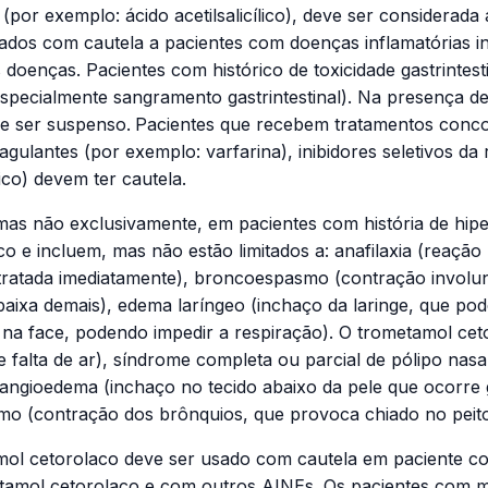
(por exemplo: ácido acetilsalicílico), deve ser considerada
dos com cautela a pacientes com doenças inflamatórias inte
oenças. Pacientes com histórico de toxicidade gastrintest
pecialmente sangramento gastrintestinal). Na presença de
e ser suspenso.
Pacientes que recebem tratamentos conco
gulantes (por exemplo: varfarina), inibidores seletivos d
lico) devem ter cautela.
s não exclusivamente, em pacientes com história de hipersen
o e incluem, mas não estão limitados a: anafilaxia (reação
 tratada imediatamente), broncoespasmo (contração involun
baixa demais), edema laríngeo (inchaço da laringe, que po
 na face, podendo impedir a respiração). O trometamol ce
 e falta de ar), síndrome completa ou parcial de pólipo na
), angioedema (inchaço no tecido abaixo da pele que ocorr
smo (contração dos brônquios, que provoca chiado no peito 
l cetorolaco deve ser usado com cautela em paciente com 
etamol cetorolaco e com outros AINEs. Os pacientes com m