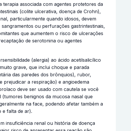
 a terapia associada com agentes protetores da
stinais (colite ulcerativa, doença de Crohn),
inal, particularmente quando idosos, devem
 sangramentos ou perfurações gastrintestinais,
mitantes que aumentem o risco de ulcerações
a recaptação de serotonina ou agentes
sibilidade (alergia) ao ácido acetilsalicílico
 muito grave, que inclui choque e parada
tária das paredes dos brônquios), rubor,
de prejudicar a respiração) e angioedema
torolaco deve ser usado com cautela se você
sal (tumores benignos da mucosa nasal que
e geralmente na face, podendo afetar também a
e falta de ar).
insuficiência renal ou história de doença
aior risco de apresentar essa reação são