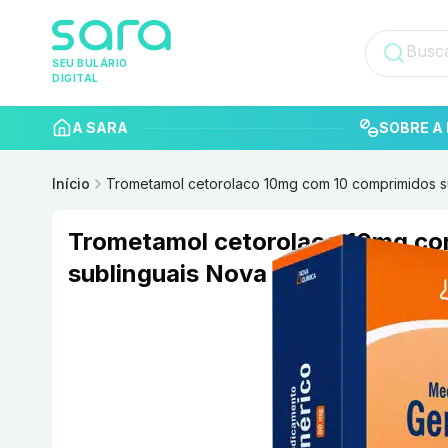
SEU BULÁRIO
DIGITAL
A SARA
SOBRE A 
Início
Trometamol cetorolaco 10mg com 10 comprimidos s
Trometamol cetorolaco 10mg co
sublinguais Nova Química