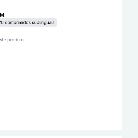
M:
20 comprimidos sublinguais
este produto.