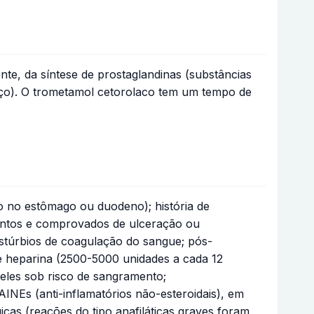
nte, da síntese de prostaglandinas (substâncias
ço). O trometamol cetorolaco tem um tempo de
o no estômago ou duodeno); história de
stintos e comprovados de ulceração ou
stúrbios de coagulação do sangue; pós-
de heparina (2500-5000 unidades a cada 12
ueles sob risco de sangramento;
INEs (anti-inflamatórios não-esteroidais), em
gicas (reações do tipo anafiláticas graves foram