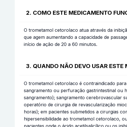
2. COMO ESTE MEDICAMENTO FUN
O trometamol cetorolaco atua através da inibiç
que agem aumentando a capacidade de passagem
início de ação de 20 a 60 minutos.
3. QUANDO NÃO DEVO USAR ESTE
O trometamol cetorolaco é contraindicado para 
sangramento ou perfuração gastrintestinal ou h
sangramento); sangramento cerebrovascular sus
operatório de cirurgia de revascularização mio
horas); em pacientes submetidos a cirurgias co
hipersensibilidade ao trometamol cetorolaco, o
pacientes onde o ácido acetilsalicílico ou os in