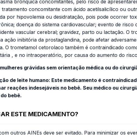
 asma brônquica concomitantes, pelo risco de apresentarem
 tratamento concomitante com ácido acetilsalicílico ou outr
sada por hipovolemia ou desidratação, pois pode ocorrer tox
 crônica; doença do sistema cardiovascular; evento de risco
cidente vascular cerebral; gravidez, parto ou lactação. O 
 ação inibitória da prostaglandina, pode afetar adversament
a. O trometamol cetorolaco também é contraindicado como p
etária , e no intraoperatório, por causa do aumento do ris
 mulheres grávidas sem orientação médica ou do cirurgiã
ção de leite humano: Este medicamento é contraindicado
sar reações indesejáveis no bebê. Seu médico ou cirurgi
 do bebê.
USAR ESTE MEDICAMENTO?
m outros AINEs deve ser evitado. Para minimizar os event