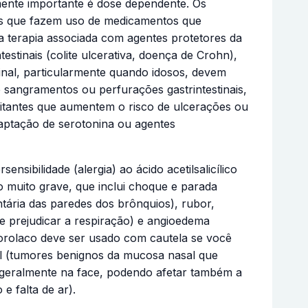
amente importante é dose dependente. Os
tes que fazem uso de medicamentos que
 a terapia associada com agentes protetores da
stinais (colite ulcerativa, doença de Crohn),
inal, particularmente quando idosos, devem
 sangramentos ou perfurações gastrintestinais,
tantes que aumentem o risco de ulcerações ou
captação de serotonina ou agentes
sibilidade (alergia) ao ácido acetilsalicílico
ão muito grave, que inclui choque e parada
tária das paredes dos brônquios), rubor,
de prejudicar a respiração) e angioedema
torolaco deve ser usado com cautela se você
sal (tumores benignos da mucosa nasal que
e geralmente na face, podendo afetar também a
e falta de ar).