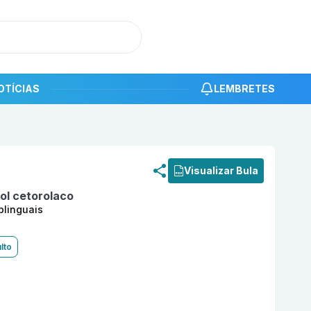
OTÍCIAS
LEMBRETES
roduto
Trometamol cetorolaco 10mg com 20 comprimidos s
Visualizar Bula
l cetorolaco
blinguais
lto