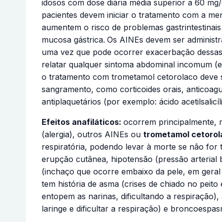
idosos com dose diária média superior a 60 mg/
pacientes devem iniciar o tratamento com a me
aumentem o risco de problemas gastrintestinais 
mucosa gástrica.
Os AINEs devem ser administra
uma vez que pode ocorrer exacerbação dessas d
relatar qualquer sintoma abdominal incomum (es
o tratamento com trometamol cetorolaco deve 
sangramento, como corticoides orais, anticoagul
antiplaquetários (por exemplo: ácido acetilsalicí
Efeitos anafiláticos:
ocorrem principalmente, ma
(alergia), outros AINEs ou
trometamol cetorol
respiratória, podendo levar à morte se não for
erupção cutânea, hipotensão (pressão arterial 
(inchaço que ocorre embaixo da pele, em geral
tem história de asma (crises de chiado no peito
entopem as narinas, dificultando a respiração
laringe e dificultar a respiração) e broncoespa