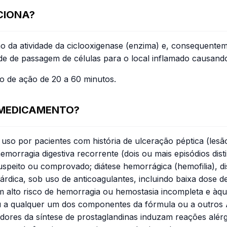
CIONA?
ão da atividade da ciclooxigenase (enzima) e, consequentem
 de passagem de células para o local inflamado causando
o de ação de 20 a 60 minutos.
 MEDICAMENTO?
uso por pacientes com história de ulceração péptica (lesã
emorragia digestiva recorrente (dois ou mais episódios di
peito ou comprovado; diátese hemorrágica (hemofilia), di
cárdica, sob uso de anticoagulantes, incluindo baixa dose 
m alto risco de hemorragia ou hemostasia incompleta e àq
u a qualquer um dos componentes da fórmula ou a outros A
ibidores da síntese de prostaglandinas induzam reações alér