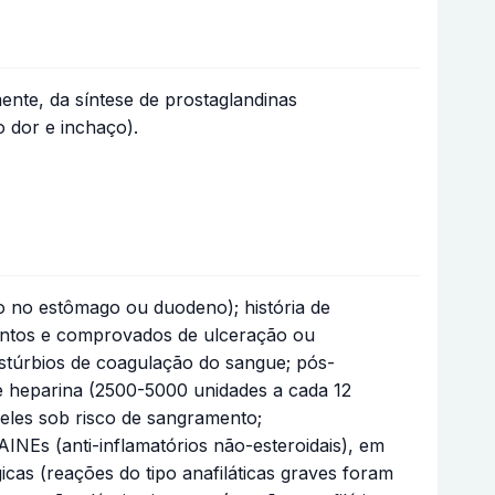
ente, da síntese de prostaglandinas
 dor e inchaço).
o no estômago ou duodeno); história de
stintos e comprovados de ulceração ou
stúrbios de coagulação do sangue; pós-
de heparina (2500-5000 unidades a cada 12
ueles sob risco de sangramento;
INEs (anti-inflamatórios não-esteroidais), em
gicas (reações do tipo anafiláticas graves foram