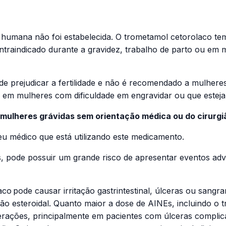
humana não foi estabelecida. O trometamol cetorolaco tem
ontraindicado durante a gravidez, trabalho de parto ou em
de prejudicar a fertilidade e não é recomendado a mulheres
em mulheres com dificuldade em engravidar ou que estejam 
 mulheres grávidas sem orientação médica ou do cirurgi
seu médico que está utilizando este medicamento.
, pode possuir um grande risco de apresentar eventos adv
aco
pode causar irritação gastrintestinal, úlceras ou sang
não esteroidal. Quanto maior a dose de AINEs, incluindo o 
cerações, principalmente em pacientes com úlceras compl