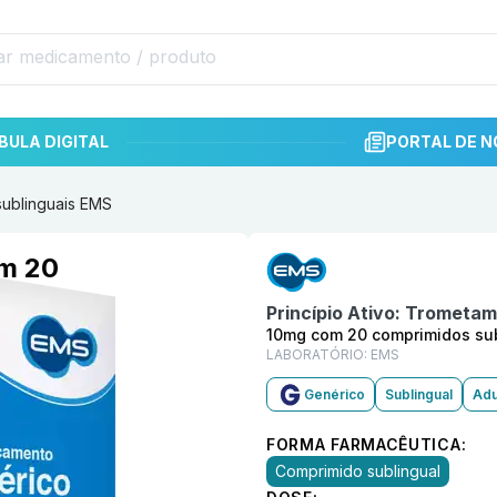
BULA DIGITAL
PORTAL DE N
ublinguais EMS
Informações detalhadas do p
om 20
Princípio Ativo:
Trometamo
10mg com 20 comprimidos su
LABORATÓRIO:
EMS
Genérico
Sublingual
Adu
FORMA FARMACÊUTICA:
Comprimido sublingual