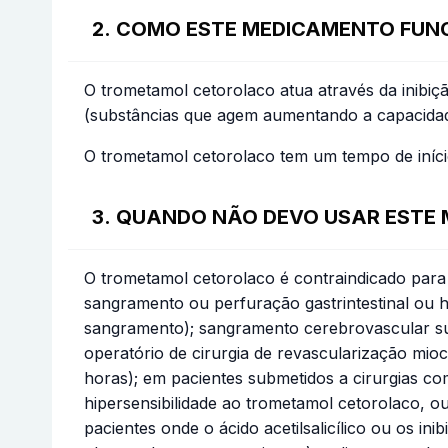
2. COMO ESTE MEDICAMENTO FUN
O trometamol cetorolaco atua através da inibiç
(substâncias que agem aumentando a capacidade
O trometamol cetorolaco tem um tempo de iníci
3. QUANDO NÃO DEVO USAR ESTE
O trometamol cetorolaco é contraindicado para 
sangramento ou perfuração gastrintestinal ou h
sangramento); sangramento cerebrovascular sus
operatório de cirurgia de revascularização mio
horas); em pacientes submetidos a cirurgias co
hipersensibilidade ao trometamol cetorolaco, o
pacientes onde o ácido acetilsalicílico ou os in