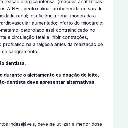
 reação alérgica intensa (reações anafiláticas
os AINEs, pentoxifilina, probenecida ou sais de
icidade renal; insuficiência renal moderada a
 cardiovascular aumentado; infarto do miocárdio;
trometamol cetorolaco está contraindicado no
e a circulação fetal e inibir contrações,
rofilático na analgesia antes da realização de
co de sangramento.
o dentista.
 durante o aleitamento ou doação de leite,
ão-dentista deve apresentar alternativas
os indesejáveis, deve-se utilizar a menor dose