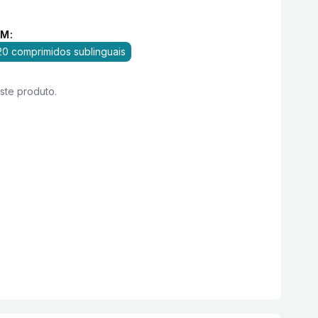
M:
20 comprimidos sublinguais
este produto.