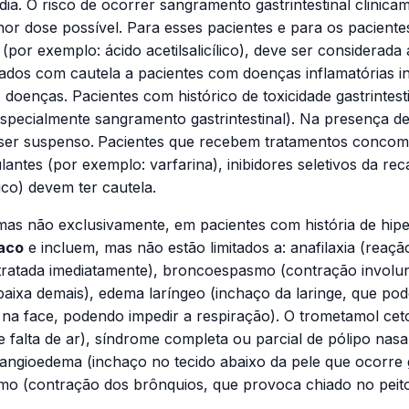
dia. O risco de ocorrer sangramento gastrintestinal clinic
nor dose possível. Para esses pacientes e para os pacien
(por exemplo: ácido acetilsalicílico), deve ser considerada
dos com cautela a pacientes com doenças inflamatórias inte
oenças. Pacientes com histórico de toxicidade gastrintest
pecialmente sangramento gastrintestinal). Na presença de
ser suspenso.
Pacientes que recebem tratamentos concomi
antes (por exemplo: varfarina), inibidores seletivos da re
lico) devem ter cautela.
s não exclusivamente, em pacientes com história de hipersen
aco
e incluem, mas não estão limitados a: anafilaxia (reaç
 tratada imediatamente), broncoespasmo (contração involun
baixa demais), edema laríngeo (inchaço da laringe, que po
 na face, podendo impedir a respiração). O trometamol ce
 e falta de ar), síndrome completa ou parcial de pólipo na
), angioedema (inchaço no tecido abaixo da pele que ocorr
smo (contração dos brônquios, que provoca chiado no peito 