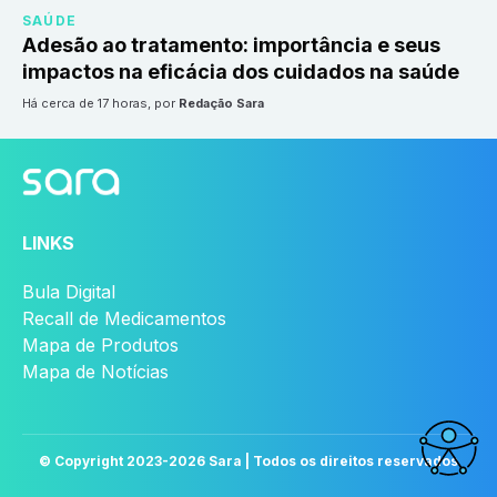
SAÚDE
Adesão ao tratamento: importância e seus
impactos na eficácia dos cuidados na saúde
há cerca de 17 horas
, por
Redação Sara
LINKS
Bula Digital
Recall de Medicamentos
Mapa de Produtos
Mapa de Notícias
© Copyright 2023-
2026
Sara | Todos os direitos reservados
Acessi