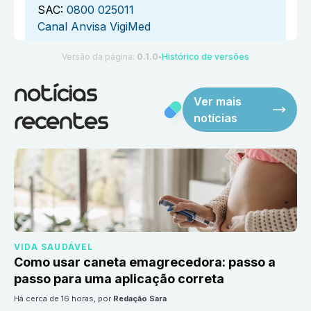
SAC:
0800 025011
Canal Anvisa VigiMed
Versão da página:
0.1.0
Histórico de versões
●
notícias
Ver mais
notícias
recentes
VIDA SAUDÁVEL
Como usar caneta emagrecedora: passo a
passo para uma aplicação correta
há cerca de 16 horas
, por
Redação Sara