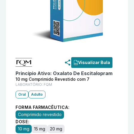
Informações detalhadas do produto
Unitram 10 mg Co
Visualizar Bula
Princípio Ativo:
Oxalato De Escitalopram
10 mg Comprimido Revestido com 7
LABORATÓRIO:
FQM
Oral
Adulto
FORMA FARMACÊUTICA:
Comprimido revestido
DOSE:
10 mg
15 mg
20 mg