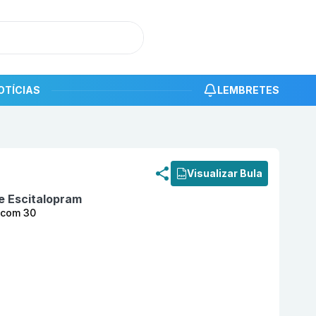
OTÍCIAS
LEMBRETES
roduto
Unitram 20 mg Comprimido Revestido com 30 FQM
Visualizar Bula
e Escitalopram
 com 30