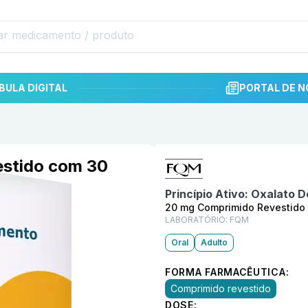
BULA DIGITAL
PORTAL DE N
Informações detalhadas do p
stido com 30
Princípio Ativo:
Oxalato D
20 mg Comprimido Revestido
LABORATÓRIO:
FQM
Oral
Adulto
FORMA FARMACÊUTICA:
Comprimido revestido
DOSE: