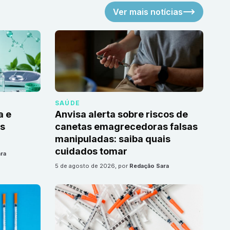
Ver mais notícias
SAÚDE
a e
Anvisa alerta sobre riscos de
as
canetas emagrecedoras falsas
manipuladas: saiba quais
cuidados tomar
ra
5 de agosto de 2026
, por
Redação Sara