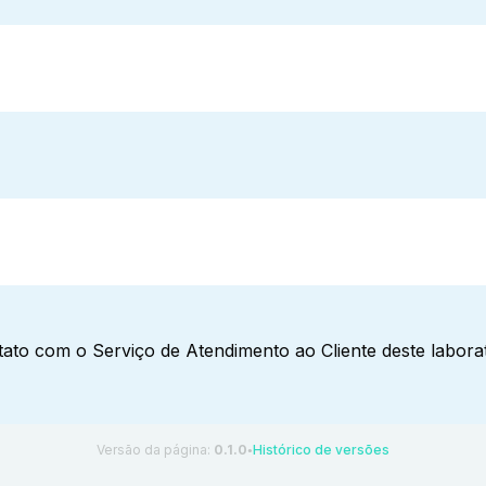
ato com o Serviço de Atendimento ao Cliente deste laborat
Versão da página:
0.1.0
Histórico de versões
●