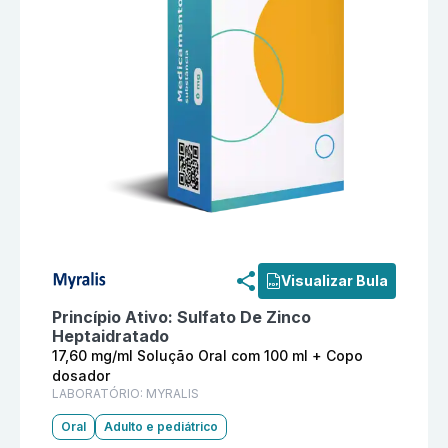
Informações detalhadas do produto
Unizinco 17,60 m
Visualizar Bula
Princípio Ativo:
Sulfato De Zinco
Heptaidratado
17,60 mg/ml Solução Oral com 100 ml + Copo
dosador
LABORATÓRIO:
MYRALIS
Oral
Adulto e pediátrico