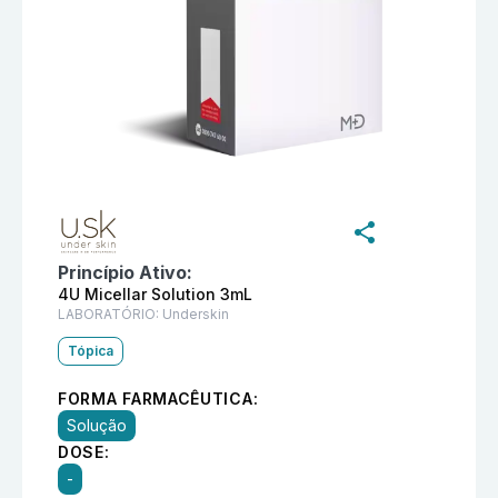
Informações detalhadas do produto
U.Sk 4U Micellar 
Princípio Ativo:
4U Micellar Solution 3mL
LABORATÓRIO:
Underskin
Tópica
FORMA FARMACÊUTICA:
Solução
DOSE:
-