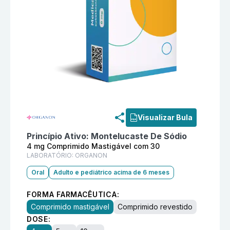
Informações detalhadas do produto
Viatine 4 mg Co
Visualizar Bula
Princípio Ativo:
Montelucaste De Sódio
4 mg Comprimido Mastigável com 30
LABORATÓRIO:
ORGANON
Oral
Adulto e pediátrico acima de 6 meses
FORMA FARMACÊUTICA:
Comprimido mastigável
Comprimido revestido
DOSE: