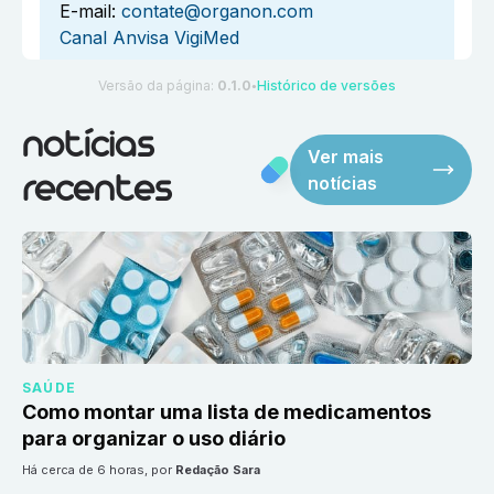
E-mail:
contate@organon.com
Canal Anvisa VigiMed
Versão da página:
0.1.0
Histórico de versões
●
notícias
Ver mais
notícias
recentes
SAÚDE
Como montar uma lista de medicamentos
para organizar o uso diário
há cerca de 6 horas
, por
Redação Sara