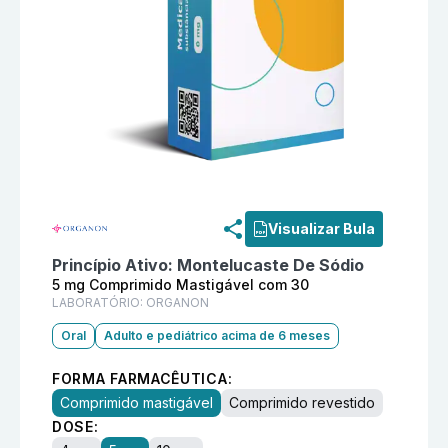
Informações detalhadas do produto
Viatine 5 mg Co
Visualizar Bula
Princípio Ativo:
Montelucaste De Sódio
5 mg Comprimido Mastigável com 30
LABORATÓRIO:
ORGANON
Oral
Adulto e pediátrico acima de 6 meses
FORMA FARMACÊUTICA:
Comprimido mastigável
Comprimido revestido
DOSE: