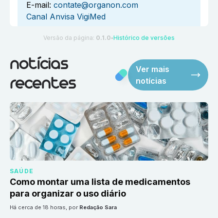
E-mail:
contate@organon.com
Canal Anvisa VigiMed
Versão da página:
0.1.0
Histórico de versões
●
notícias
Ver mais
notícias
recentes
SAÚDE
Como montar uma lista de medicamentos
para organizar o uso diário
há cerca de 18 horas
, por
Redação Sara