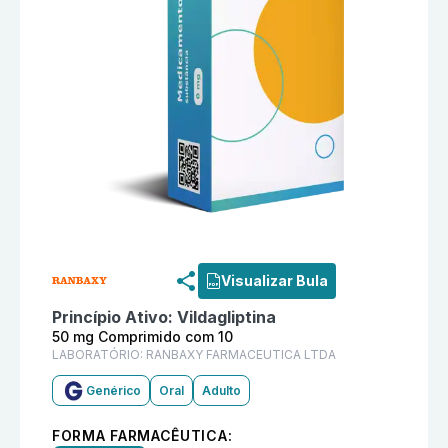
Informações detalhadas do produto
Vildagliptina 5
Visualizar Bula
Princípio Ativo:
Vildagliptina
50 mg Comprimido com 10
LABORATÓRIO:
RANBAXY FARMACEUTICA LTDA
Genérico
Oral
Adulto
FORMA FARMACÊUTICA: