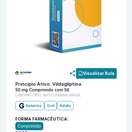
Informações detalhadas do produto
Vildagliptina 5
Visualizar Bula
Princípio Ativo:
Vildagliptina
50 mg Comprimido com 56
LABORATÓRIO:
NATCOFARMA BRASIL
Genérico
Oral
Adulto
FORMA FARMACÊUTICA:
Comprimido