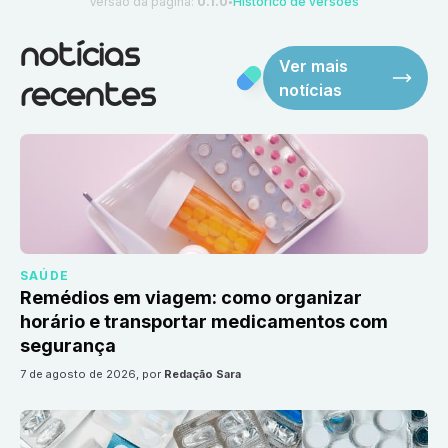
Versão da página:
0.1.0
Histórico de versões
●
notícias
Ver mais
notícias
recentes
SAÚDE
Remédios em viagem: como organizar
horário e transportar medicamentos com
segurança
7 de agosto de 2026
, por
Redação Sara