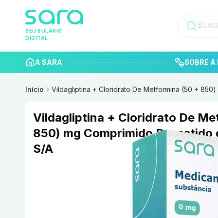
SEU BULÁRIO
DIGITAL
A SARA
SOBRE A 
Início
Vildagliptina + Cloridrato De Metformina (50 + 85
Vildagliptina + Cloridrato De Me
850) mg Comprimido Revestido
S/A