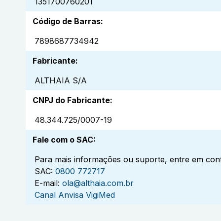
1351700760201
Código de Barras
:
7898687734942
Fabricante
:
ALTHAIA S/A
CNPJ do Fabricante
:
48.344.725/0007-19
Fale com o SAC
:
Para mais informações ou suporte, entre em cont
SAC:
0800 772717
E-mail:
ola@althaia.com.br
Canal Anvisa VigiMed