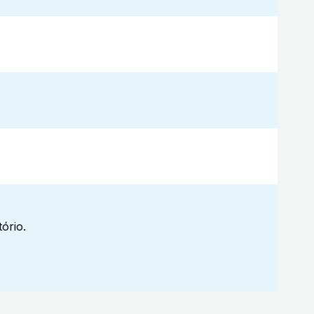
ório.