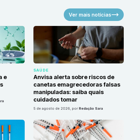
Ver mais notícias
SAÚDE
a e
Anvisa alerta sobre riscos de
as
canetas emagrecedoras falsas
manipuladas: saiba quais
cuidados tomar
ra
5 de agosto de 2026
, por
Redação Sara