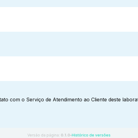
ato com o Serviço de Atendimento ao Cliente deste laborat
Versão da página:
0.1.0
Histórico de versões
●