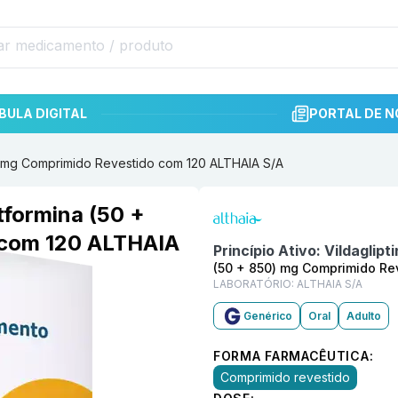
BULA DIGITAL
PORTAL DE N
0) mg Comprimido Revestido com 120 ALTHAIA S/A
Informações detalhadas do p
tformina (50 +
 com 120 ALTHAIA
Princípio Ativo:
Vildaglipt
(50 + 850) mg Comprimido Re
LABORATÓRIO:
ALTHAIA S/A
Genérico
Oral
Adulto
FORMA FARMACÊUTICA:
Comprimido revestido