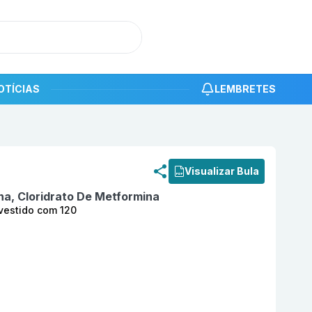
OTÍCIAS
LEMBRETES
roduto
Vildagliptina + Cloridrato De Metformina (50 + 85
Visualizar Bula
ina, Cloridrato De Metformina
vestido com 120