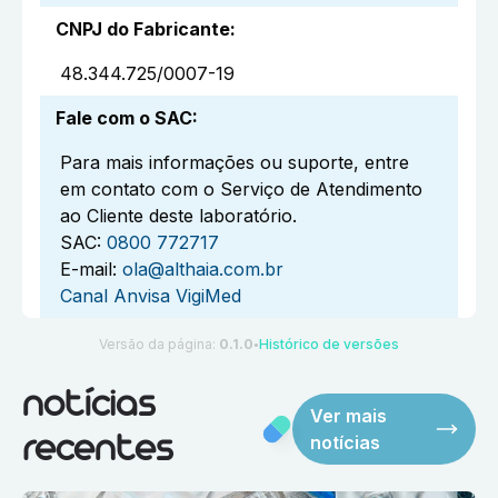
CNPJ do Fabricante
:
48.344.725/0007-19
Fale com o SAC
:
Para mais informações ou suporte, entre
em contato com o Serviço de Atendimento
ao Cliente deste laboratório.
SAC:
0800 772717
E-mail:
ola@althaia.com.br
Canal Anvisa VigiMed
Versão da página:
0.1.0
Histórico de versões
●
notícias
Ver mais
notícias
recentes