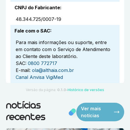
CNPJ do Fabricante
:
48.344.725/0007-19
Fale com o SAC
:
Para mais informações ou suporte, entre
em contato com o Serviço de Atendimento
ao Cliente deste laboratório.
SAC:
0800 772717
E-mail:
ola@althaia.com.br
Canal Anvisa VigiMed
Versão da página:
0.1.0
Histórico de versões
●
notícias
Ver mais
notícias
recentes