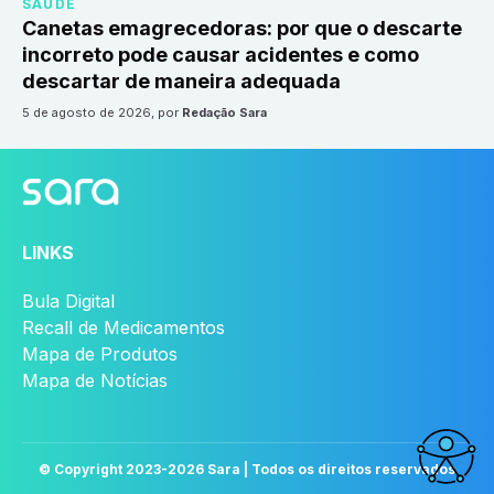
SAÚDE
Canetas emagrecedoras: por que o descarte
incorreto pode causar acidentes e como
descartar de maneira adequada
5 de agosto de 2026
, por
Redação Sara
LINKS
Bula Digital
Recall de Medicamentos
Mapa de Produtos
Mapa de Notícias
© Copyright 2023-
2026
Sara | Todos os direitos reservados