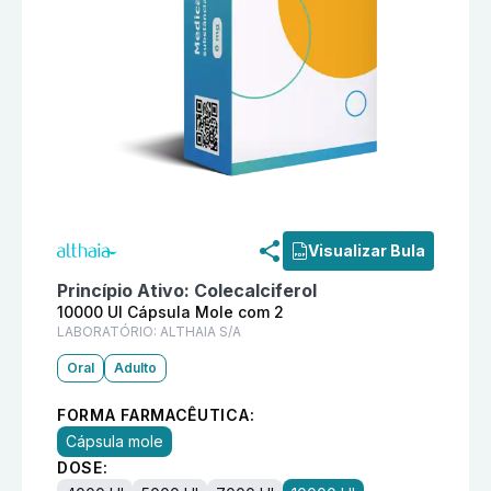
Informações detalhadas do produto
Vitamina D3 1000
Visualizar Bula
Princípio Ativo:
Colecalciferol
10000 UI Cápsula Mole com 2
LABORATÓRIO:
ALTHAIA S/A
Oral
Adulto
FORMA FARMACÊUTICA:
Cápsula mole
DOSE: