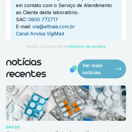
em contato com o Serviço de Atendimento
ao Cliente deste laboratório.
SAC:
0800 772717
E-mail:
ola@althaia.com.br
Canal Anvisa VigiMed
Versão da página:
0.1.0
Histórico de versões
●
notícias
Ver mais
notícias
recentes
SAÚDE