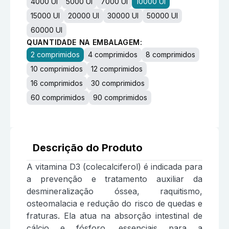
4000 UI
5000 UI
7000 UI
10000 UI
15000 UI
20000 UI
30000 UI
50000 UI
60000 UI
QUANTIDADE NA EMBALAGEM:
2 comprimidos
4 comprimidos
8 comprimidos
10 comprimidos
12 comprimidos
16 comprimidos
30 comprimidos
60 comprimidos
90 comprimidos
Descrição do Produto
A vitamina D3 (colecalciferol) é indicada para
a prevenção e tratamento auxiliar da
desmineralização óssea, raquitismo,
osteomalacia e redução do risco de quedas e
fraturas. Ela atua na absorção intestinal de
cálcio e fósforo, essenciais para a