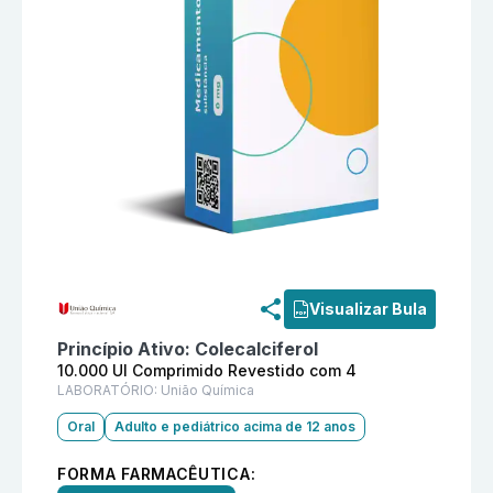
Informações detalhadas do produto
Vitamina D3 10.0
Visualizar Bula
Princípio Ativo:
Colecalciferol
10.000 UI Comprimido Revestido com 4
LABORATÓRIO:
União Química
Oral
Adulto e pediátrico acima de 12 anos
FORMA FARMACÊUTICA: