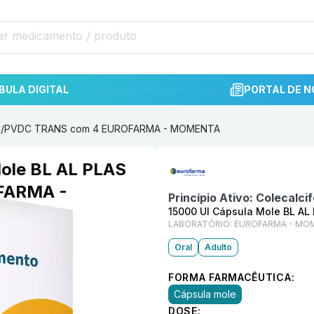
BULA DIGITAL
PORTAL DE N
 PVC/PVDC TRANS com 4 EUROFARMA - MOMENTA
Informações detalhadas do p
Mole BL AL PLAS
FARMA -
Princípio Ativo:
Colecalcif
15000 UI Cápsula Mole BL A
LABORATÓRIO:
EUROFARMA - MO
Oral
Adulto
FORMA FARMACÊUTICA:
Cápsula mole
DOSE: