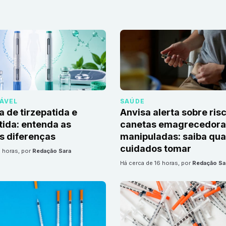
DÁVEL
SAÚDE
a de tirzepatida e
Anvisa alerta sobre ris
ida: entenda as
canetas emagrecedoras
is diferenças
manipuladas: saiba qua
cuidados tomar
6 horas
, por
Redação Sara
há cerca de 16 horas
, por
Redação Sa