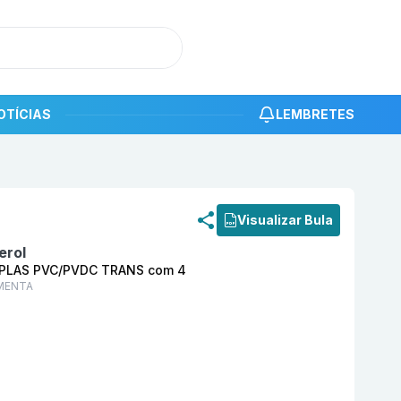
OTÍCIAS
LEMBRETES
roduto
Vitamina D3 15000 UI Cápsula Mole BL AL PLAS
Visualizar Bula
erol
L PLAS PVC/PVDC TRANS com 4
MENTA