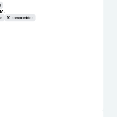
I
M:
os
10 comprimidos