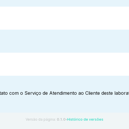
ato com o Serviço de Atendimento ao Cliente deste laborat
Versão da página:
0.1.0
Histórico de versões
●