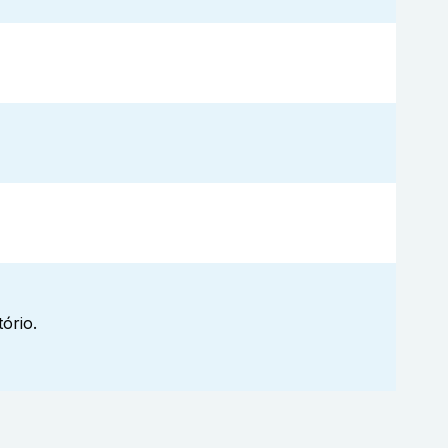
ório.