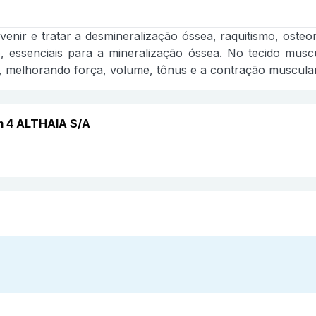
venir e tratar a desmineralização óssea, raquitismo, osteo
ro, essenciais para a mineralização óssea. No tecido muscu
o, melhorando força, volume, tônus e a contração muscular
m 4 ALTHAIA S/A