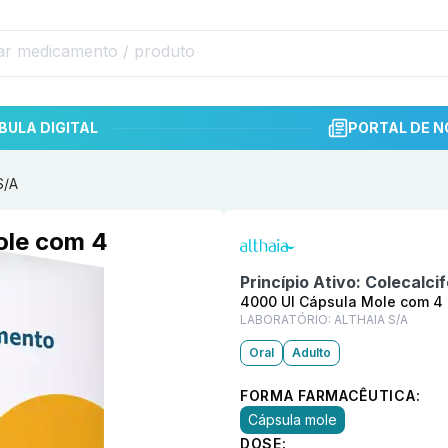
BULA DIGITAL
PORTAL DE N
S/A
Informações detalhadas do p
ole com 4
Princípio Ativo:
Colecalcif
4000 UI Cápsula Mole com 4
LABORATÓRIO:
ALTHAIA S/A
Oral
Adulto
FORMA FARMACÊUTICA:
Cápsula mole
DOSE: