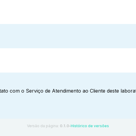
ato com o Serviço de Atendimento ao Cliente deste laborat
Versão da página:
0.1.0
Histórico de versões
●