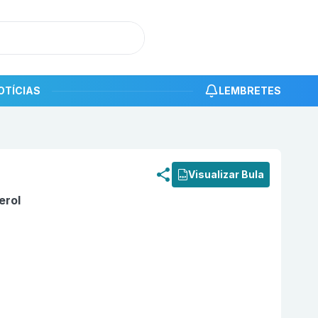
OTÍCIAS
LEMBRETES
roduto
Vitamina D3 4000 UI Cápsula Mole com 4 ALTHAIA 
Visualizar Bula
erol