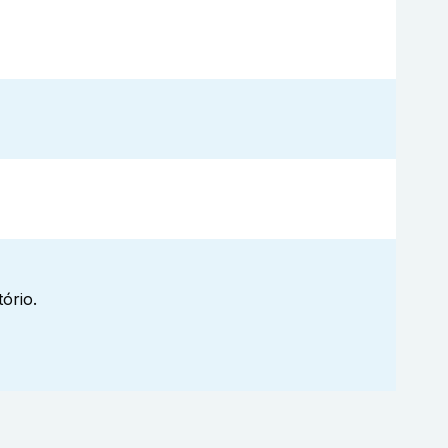
ório.