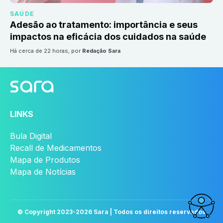
SAÚDE
Adesão ao tratamento: importância e seus
impactos na eficácia dos cuidados na saúde
há cerca de 22 horas
, por
Redação Sara
LINKS
Bula Digital
Recall de Medicamentos
Mapa de Produtos
Mapa de Notícias
© Copyright 2023-
2026
Sara | Todos os direitos reservados