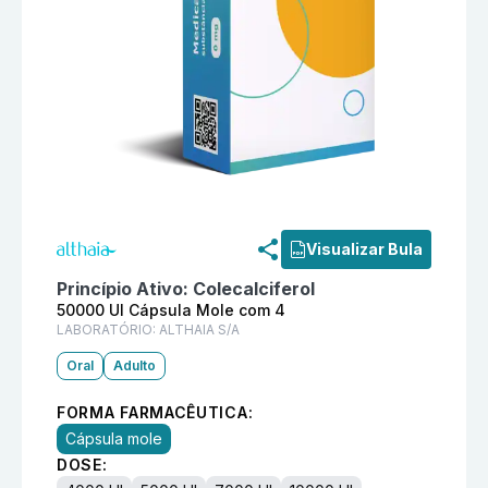
Informações detalhadas do produto
Vitamina D3 5000
Visualizar Bula
Princípio Ativo:
Colecalciferol
50000 UI Cápsula Mole com 4
LABORATÓRIO:
ALTHAIA S/A
Oral
Adulto
FORMA FARMACÊUTICA:
Cápsula mole
DOSE: