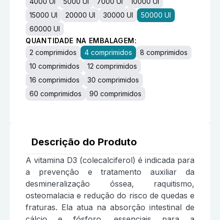
4000 UI
5000 UI
7000 UI
10000 UI
15000 UI
20000 UI
30000 UI
50000 UI
60000 UI
QUANTIDADE NA EMBALAGEM:
2 comprimidos
4 comprimidos
8 comprimidos
10 comprimidos
12 comprimidos
16 comprimidos
30 comprimidos
60 comprimidos
90 comprimidos
Descrição do Produto
A vitamina D3 (colecalciferol) é indicada para
a prevenção e tratamento auxiliar da
desmineralização óssea, raquitismo,
osteomalacia e redução do risco de quedas e
fraturas. Ela atua na absorção intestinal de
cálcio e fósforo, essenciais para a