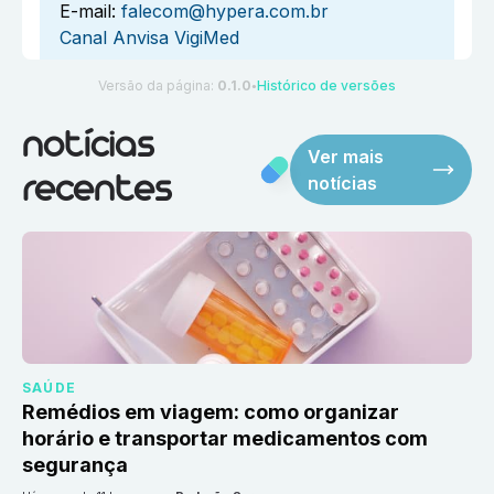
E-mail:
falecom@hypera.com.br
Canal Anvisa VigiMed
Versão da página:
0.1.0
Histórico de versões
●
notícias
Ver mais
notícias
recentes
SAÚDE
Remédios em viagem: como organizar
horário e transportar medicamentos com
segurança