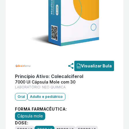
Informações detalhadas do produto
Vitamina D3 7000
Visualizar Bula
Princípio Ativo:
Colecalciferol
7000 UI Cápsula Mole com 30
LABORATÓRIO:
NEO QUIMICA
Oral
Adulto e pediátrico
FORMA FARMACÊUTICA:
Cápsula mole
DOSE: