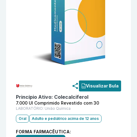
Informações detalhadas do produto
Vitamina D3 7.00
Visualizar Bula
Princípio Ativo:
Colecalciferol
7.000 UI Comprimido Revestido com 30
LABORATÓRIO:
União Química
Oral
Adulto e pediátrico acima de 12 anos
FORMA FARMACÊUTICA: