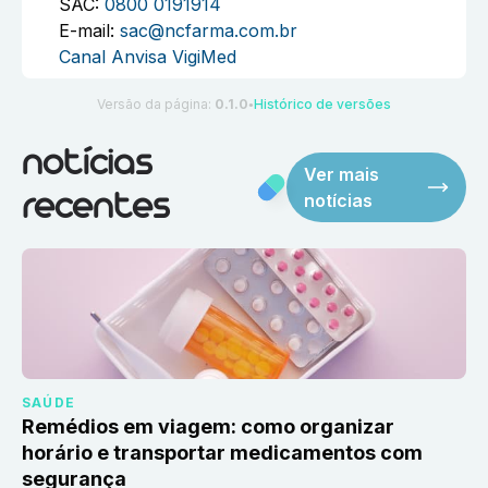
SAC:
0800 0191914
E-mail:
sac@ncfarma.com.br
Canal Anvisa VigiMed
Versão da página:
0.1.0
Histórico de versões
●
notícias
Ver mais
notícias
recentes
SAÚDE
Remédios em viagem: como organizar
horário e transportar medicamentos com
segurança