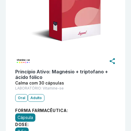
Informações detalhadas do produto
Vitamine-se Calm
Princípio Ativo:
Magnésio + triptofano +
ácido fólico
Calma com 30 cápsulas
LABORATÓRIO:
Vitamine-se
Oral
Adulto
FORMA FARMACÊUTICA:
Cápsula
DOSE: